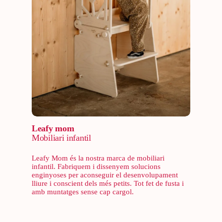
Leafy mom
Mobiliari infantil
Leafy Mom és la nostra marca de mobiliari
infantil. Fabriquem i dissenyem solucions
enginyoses per aconseguir el desenvolupament
lliure i conscient dels més petits. Tot fet de fusta i
amb muntatges sense cap cargol.