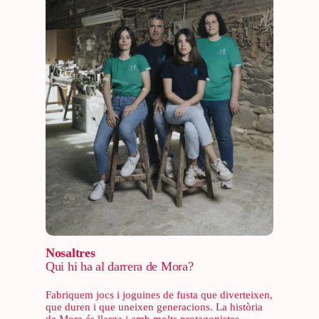
Nosaltres
Qui hi ha al darrera de Mora?
Fabriquem jocs i joguines de fusta que diverteixen,
que duren i que uneixen generacions. La història