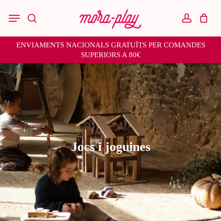
Skip
to
Menu
main
search
account
content
ENVIAMENTS NACIONALS GRATUÏTS PER COMANDES
SUPERIORS A 80€
Jocs i joguines