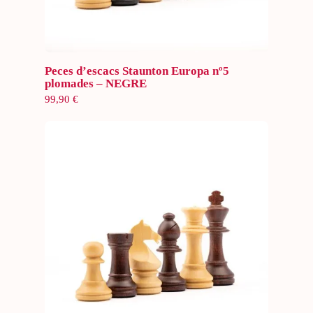
Selecciona opcions
Peces d’escacs Staunton Europa nº5
plomades – NEGRE
99,90
€