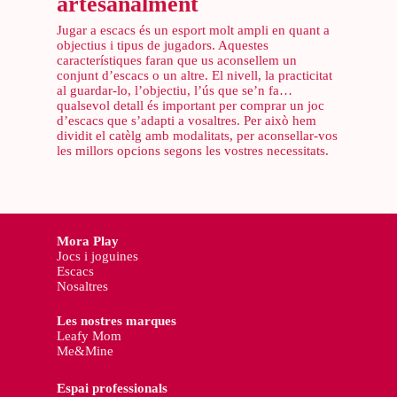
artesanalment
Jugar a escacs és un esport molt ampli en quant a
objectius i tipus de jugadors. Aquestes
característiques faran que us aconsellem un
conjunt d’escacs o un altre. El nivell, la practicitat
al guardar-lo, l’objectiu, l’ús que se’n fa…
qualsevol detall és important per comprar un joc
d’escacs que s’adapti a vosaltres. Per això hem
dividit el catèlg amb modalitats, per aconsellar-vos
les millors opcions segons les vostres necessitats.
Mora Play
Jocs i joguines
Escacs
Nosaltres
Les nostres marques
Leafy Mom
Me&Mine
Espai professionals