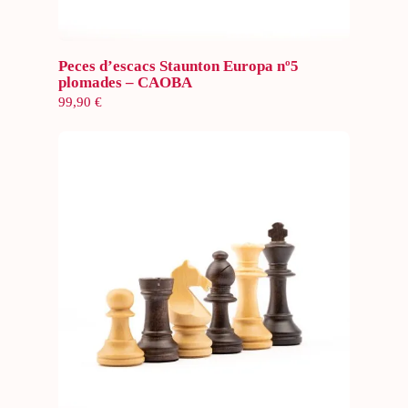
Selecciona opcions
Peces d’escacs Staunton Europa nº5
plomades – CAOBA
99,90
€