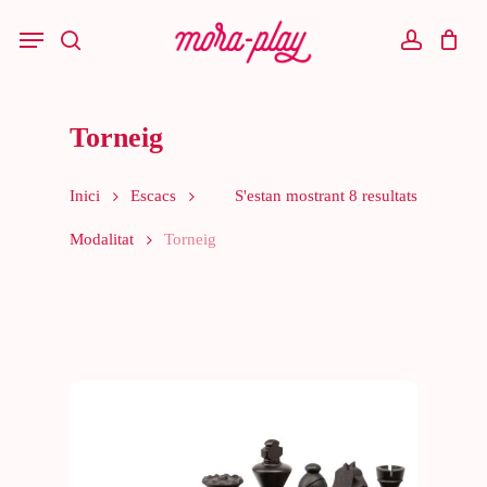
Skip
to
Menu
main
search
account
content
Torneig
Inici
Escacs
S'estan mostrant 8 resultats
Modalitat
Torneig