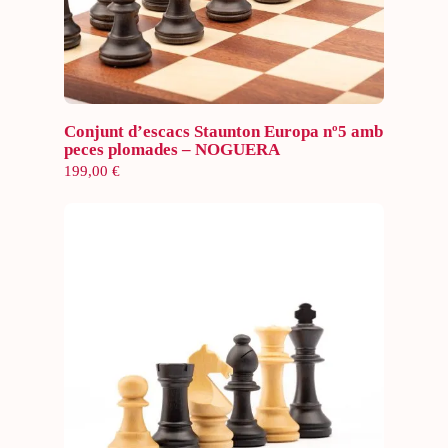
Afegeix a la cistella
Conjunt d’escacs Staunton Europa nº5 amb
peces plomades – NOGUERA
199,00
€