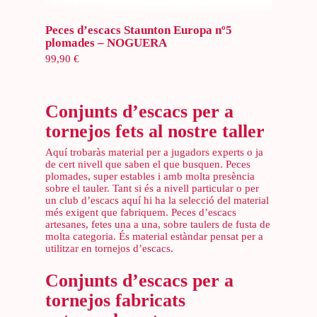
Selecciona opcions
Peces d’escacs Staunton Europa nº5
plomades – NOGUERA
99,90
€
Conjunts d’escacs per a
tornejos fets al nostre taller
Aquí trobaràs material per a jugadors experts o ja
de cert nivell que saben el que busquen. Peces
plomades, super estables i amb molta presència
sobre el tauler. Tant si és a nivell particular o per
un club d’escacs aquí hi ha la selecció del material
més exigent que fabriquem. Peces d’escacs
artesanes, fetes una a una, sobre taulers de fusta de
molta categoria. És material estàndar pensat per a
utilitzar en tornejos d’escacs.
Conjunts d’escacs per a
tornejos fabricats