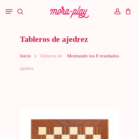
Skip
to
Menu
main
search
account
content
Tableros de ajedrez
Inicio
Tableros de
Mostrando los 8 resultados
ajedrez