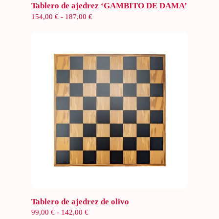
Seleccionar opciones
Tablero de ajedrez ‘GAMBITO DE DAMA’
Rango
154,00
€
-
187,00
€
de
precios:
desde
154,00 €
hasta
187,00 €
Seleccionar opciones
Tablero de ajedrez de olivo
Rango
99,00
€
-
142,00
€
de