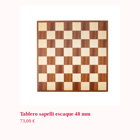
precios:
desde
99,00 €
hasta
142,00 €
Añadir al carrito
Tablero sapelli escaque 48 mm
73,00
€