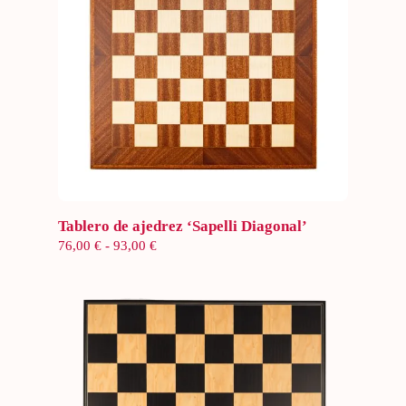
Seleccionar opciones
Tablero de ajedrez ‘Sapelli Diagonal’
Rango
76,00
€
-
93,00
€
de
precios:
desde
76,00 €
hasta
93,00 €