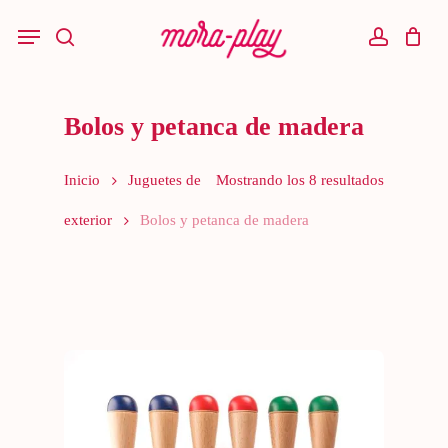
Skip
to
Menu
main
search
account
content
Bolos y petanca de madera
Inicio
Juguetes de
Mostrando los 8 resultados
exterior
Bolos y petanca de madera