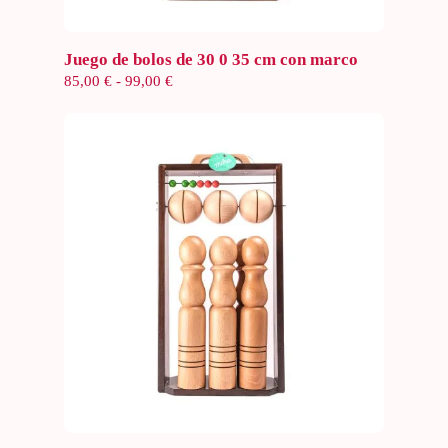
Seleccionar opciones
Juego de bolos de 30 0 35 cm con marco
Rango
85,00
€
-
99,00
€
de
precios:
desde
85,00 €
hasta
99,00 €