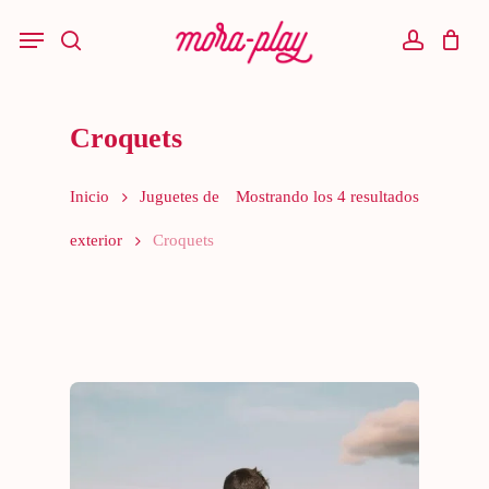
Skip
to
Menu
main
search
account
content
Croquets
Inicio
Juguetes de
Mostrando los 4 resultados
exterior
Croquets