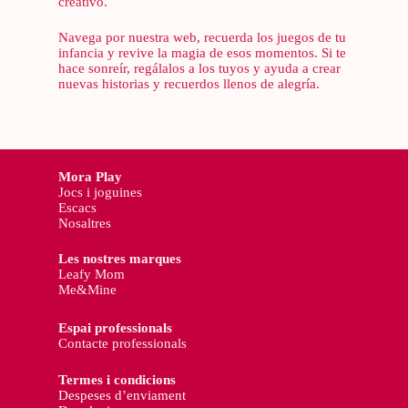
creativo.
Navega por nuestra web, recuerda los juegos de tu
infancia y revive la magia de esos momentos. Si te
hace sonreír, regálalos a los tuyos y ayuda a crear
nuevas historias y recuerdos llenos de alegría.
Mora Play
Jocs i joguines
Escacs
Nosaltres
Les nostres marques
Leafy Mom
Me&Mine
Espai professionals
Contacte professionals
Termes i condicions
Despeses d’enviament