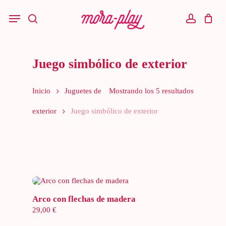
Skip
to
Menu
main
search
account
content
Juego simbólico de exterior
Inicio
Juguetes de
Mostrando los 5 resultados
exterior
Juego simbólico de exterior
Añadir al carrito
Arco con flechas de madera
29,00
€