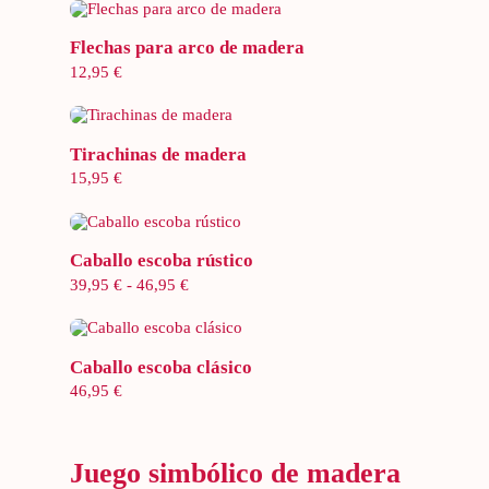
Añadir al carrito
Flechas para arco de madera
12,95
€
Añadir al carrito
Tirachinas de madera
15,95
€
Seleccionar opciones
Caballo escoba rústico
Rango
39,95
€
-
46,95
€
de
precios:
desde
39,95 €
hasta
46,95 €
Añadir al carrito
Caballo escoba clásico
46,95
€
Juego simbólico de madera