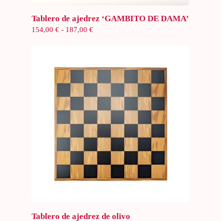
Seleccionar opciones
Tablero de ajedrez ‘GAMBITO DE DAMA’
Rango
154,00
€
-
187,00
€
de
precios:
desde
154,00 €
hasta
187,00 €
Seleccionar opciones
Tablero de ajedrez de olivo