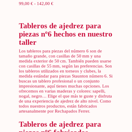
Rango
99,00
€
-
142,00
€
de
precios:
desde
99,00 €
hasta
142,00 €
Tableros de ajedrez para
piezas nº6 hechos en nuestro
taller
Los tableros para piezas del número 6 son de
tamaño grande, con casillas de 50 mm y una
medida exterior de 50 cm. También pueden usarse
con casillas de 55 mm, según las preferencias. Son
los tableros utilizados en torneos y clubes, la
medida estándar para piezas Staunton número 6. Si
buscas un tablero profesional o un conjunto
impresionante, aquí tienes muchas opciones. Los
ofrecemos en varias maderas y colores: sapelli,
nogal, negro… Elige el que más te guste y disfruta
de una experiencia de ajedrez de alto nivel. Como
todos nuestros productos, están fabricados
artesanalmente por Rechapados Ferrer.
Tableros de ajedrez para