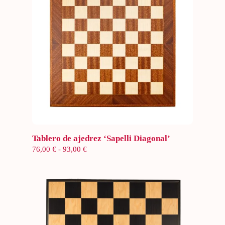
Seleccionar opciones
Tablero de ajedrez ‘Sapelli Diagonal’
Rango
76,00
€
-
93,00
€
de
precios:
desde
76,00 €
hasta
93,00 €