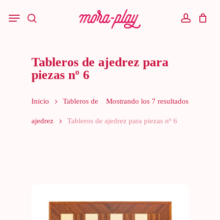
Skip
to
Menu
main
search
account
content
Tableros de ajedrez para
piezas nº 6
Inicio
Tableros de
Mostrando los 7 resultados
ajedrez
Tableros de ajedrez para piezas nº 6